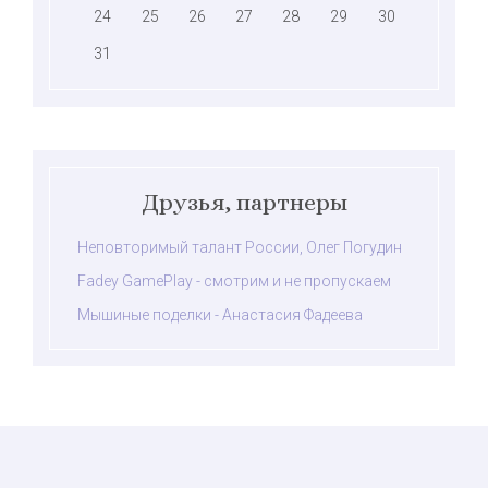
24
25
26
27
28
29
30
31
Друзья, партнеры
Неповторимый талант России, Олег Погудин
Fadey GamePlay - смотрим и не пропускаем
Мышиные поделки - Анастасия Фадеева