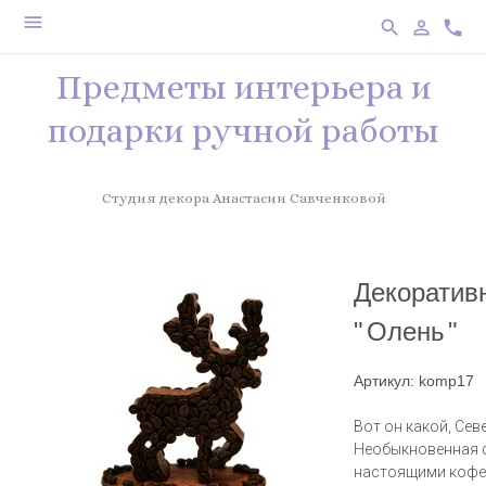
menu
search
person_outline
phone
Предметы интерьера и
подарки ручной работы
Студия декора Анастасии Савченковой
Декоратив
"
Олень
"
Артикул: komp17
Вот он какой, Сев
Необыкновенная 
настоящими кофе