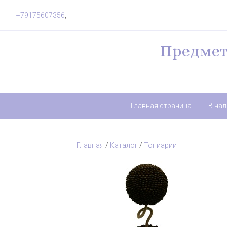
+79175607356
,
Предмет
Главная страница
В на
Главная
/
Каталог
/
Топиарии