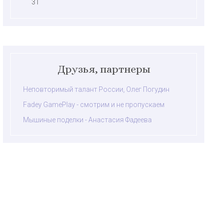
31
Друзья, партнеры
Неповторимый талант России, Олег Погудин
Fadey GamePlay - смотрим и не пропускаем
Мышиные поделки - Анастасия Фадеева