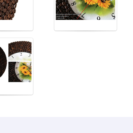
боты
работы
m_korolev
from_korolev
9.2017
ных зерен ручной
боты
m_korolev