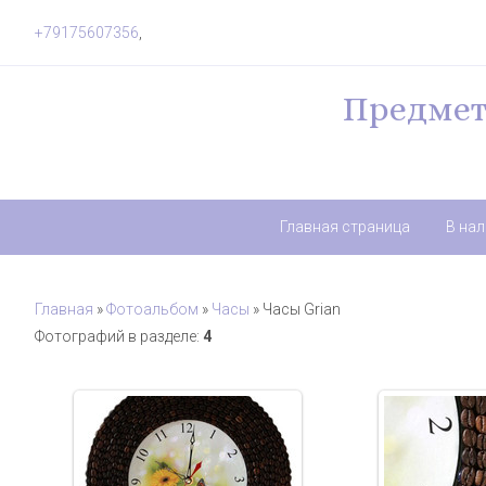
+79175607356
,
Предмет
Главная страница
В на
Главная
»
Фотоальбом
»
Часы
» Часы Grian
Фотографий в разделе
:
4
29.09.2017
29.0
Часы из кофейных зерен ручной
Часы из кофей