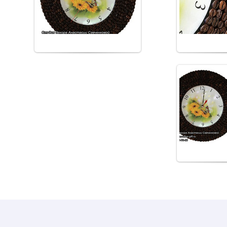
работы
ра
from_korolev
fro
29.0
Часы из кофей
ра
fro