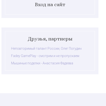
Вход на сайт
Друзья, партнеры
Неповторимый талант России, Олег Погудин
Fadey GamePlay - смотрим и не пропускаем
Мышиные поделки - Анастасия Фадеева