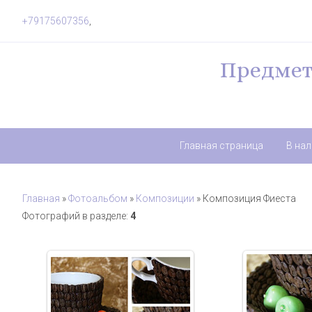
+79175607356
,
Предмет
Главная страница
В на
Главная
»
Фотоальбом
»
Композиции
» Композиция Фиеста
Фотографий в разделе
:
4
21.07.2017
21.0