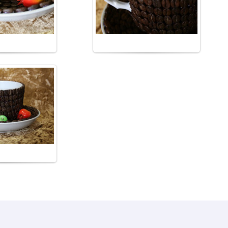
m_korolev
from_korolev
7.2017
m_korolev