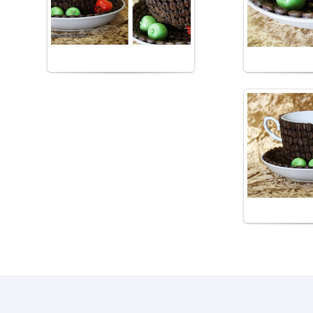
from_korolev
fro
21.0
fro