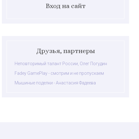
Вход на сайт
Друзья, партнеры
Неповторимый талант России, Олег Погудин
Fadey GamePlay - смотрим и не пропускаем
Мышиные поделки - Анастасия Фадеева