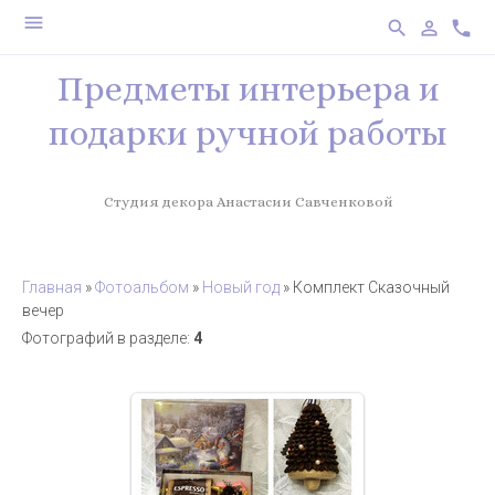
menu
search
person_outline
phone
Предметы интерьера и
подарки ручной работы
Студия декора Анастасии Савченковой
Главная
»
Фотоальбом
»
Новый год
» Комплект Сказочный
вечер
Фотографий в разделе
:
4
10.01.2018
Подарочный кофейный комплект
Сказочный вечер