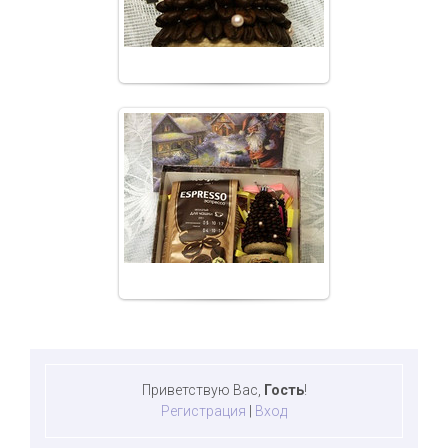
from_korolev
10.01.2018
Подарочный кофейный комплект
Сказочный вечер
from_korolev
Приветствую Вас
,
Гость
!
Регистрация
|
Вход