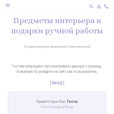
menu
search
person_outline
phone
Предметы интерьера и
подарки ручной работы
Студия декора Анастасии Савченковой
Гостям запрещено просматривать данную страницу,
пожалуйста, войдите на сайт как пользователь.
[
]
ВХОД
Приветствую Вас
,
Гость
!
Регистрация
|
Вход