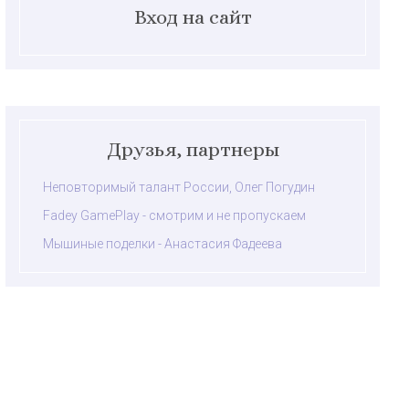
Вход на сайт
Друзья, партнеры
Неповторимый талант России, Олег Погудин
Fadey GamePlay - смотрим и не пропускаем
Мышиные поделки - Анастасия Фадеева