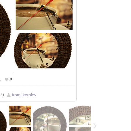
1
0
from_korolev
021