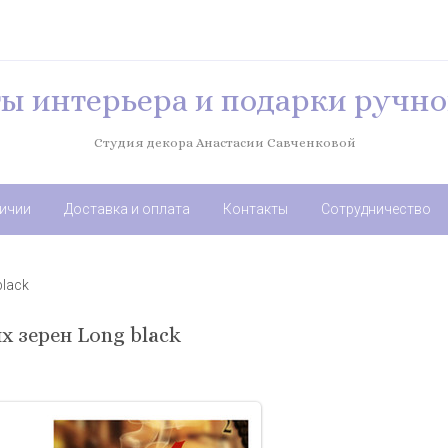
ы интерьера и подарки ручно
Студия декора Анастасии Савченковой
личии
Доставка и оплата
Контакты
Сотрудничество
black
х зерен Long black