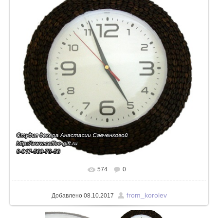
574
0
from_korolev
Добавлено
08.10.2017