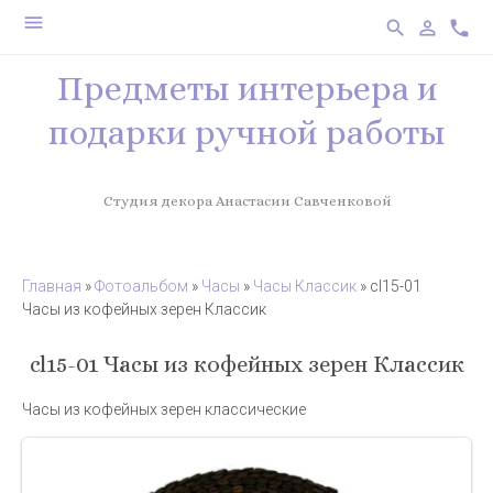
menu
search
person_outline
phone
Предметы интерьера и
подарки ручной работы
Студия декора Анастасии Савченковой
Главная
»
Фотоальбом
»
Часы
»
Часы Классик
» cl15-01
Часы из кофейных зерен Классик
cl15-01 Часы из кофейных зерен Классик
Часы из кофейных зерен классические