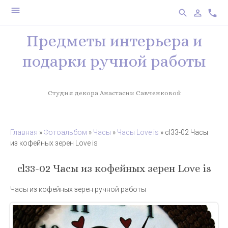
menu
search
person_outline
phone
Предметы интерьера и
подарки ручной работы
Студия декора Анастасии Савченковой
Главная
»
Фотоальбом
»
Часы
»
Часы Love is
» cl33-02 Часы
из кофейных зерен Love is
cl33-02 Часы из кофейных зерен Love is
Часы из кофейных зерен ручной работы