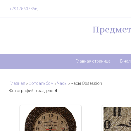
+79175607356
,
Предмет
Главная страница
В на
Главная
»
Фотоальбом
»
Часы
» Часы Obsession
Фотографий в разделе
:
4
20.09.2017
20.0
Часы из кофейных зерен ручной
Часы из кофей