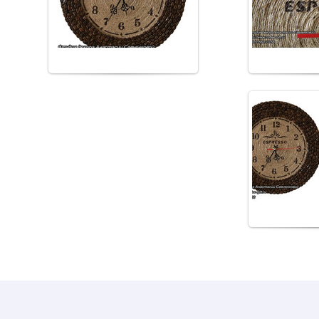
работы
ра
from_korolev
fro
20.0
Часы из кофей
ра
fro