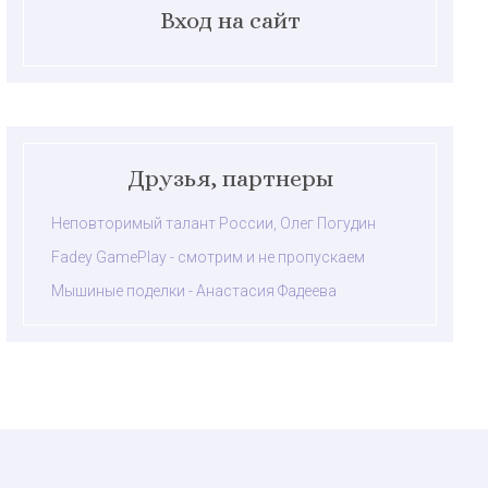
Вход на сайт
Друзья, партнеры
Неповторимый талант России, Олег Погудин
Fadey GamePlay - смотрим и не пропускаем
Мышиные поделки - Анастасия Фадеева