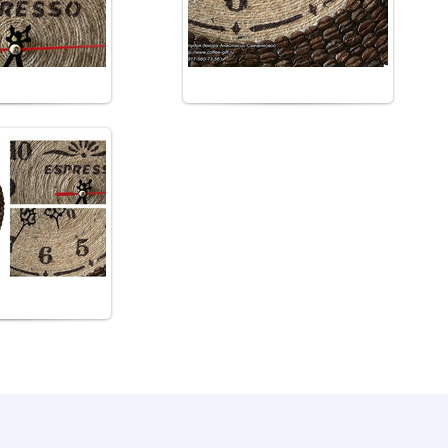
боты
работы
m_korolev
from_korolev
9.2017
ных зерен ручной
боты
m_korolev