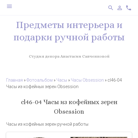
menu
search
person_outline
phone
Предметы интерьера и
подарки ручной работы
Студия декора Анастасии Савченковой
Главная
»
Фотоальбом
»
Часы
»
Часы Obsession
» cl46-04
Часы из кофейных зерен Obsession
cl46-04 Часы из кофейных зерен
Obsession
Часы из кофейных зерен ручной работы