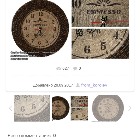
627
0
В реальном размере
755x400
/ 197.1Kb
from_korolev
Добавлено
20.09.2017
Всего комментариев
:
0