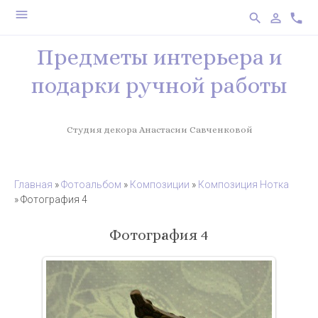
menu
search
person_outline
phone
Предметы интерьера и
подарки ручной работы
Студия декора Анастасии Савченковой
Главная
»
Фотоальбом
»
Композиции
»
Композиция Нотка
» Фотография 4
Фотография 4