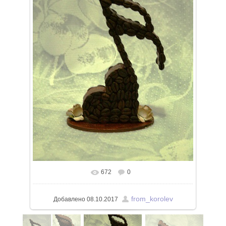
672
0
from_korolev
Добавлено
08.10.2017