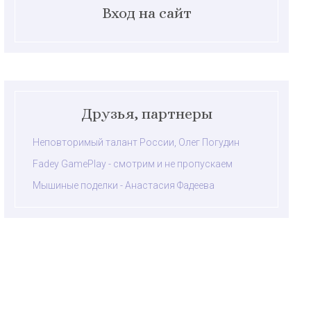
Вход на сайт
Друзья, партнеры
Неповторимый талант России, Олег Погудин
Fadey GamePlay - смотрим и не пропускаем
Мышиные поделки - Анастасия Фадеева