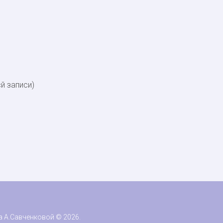
сй записи)
а А.Савченковой © 2026
.