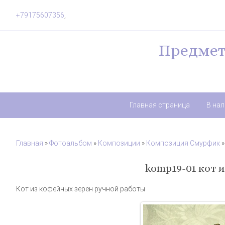
+79175607356
,
Предмет
Главная страница
В на
Главная
»
Фотоальбом
»
Композиции
»
Композиция Смурфик
»
komp19-01 кот 
Кот из кофейных зерен ручной работы