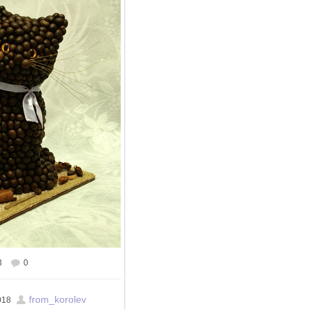
3
0
from_korolev
018